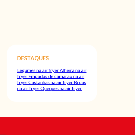
DESTAQUES
Legumes na air fryer
Alheira na air
fryer
Empadas de camarão na air
fryer
Castanhas na air fryer
Broas
na air fryer
Queques na air fryer