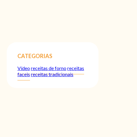
CATEGORIAS
Vídeo
receitas de forno
receitas
faceis
receitas tradicionais