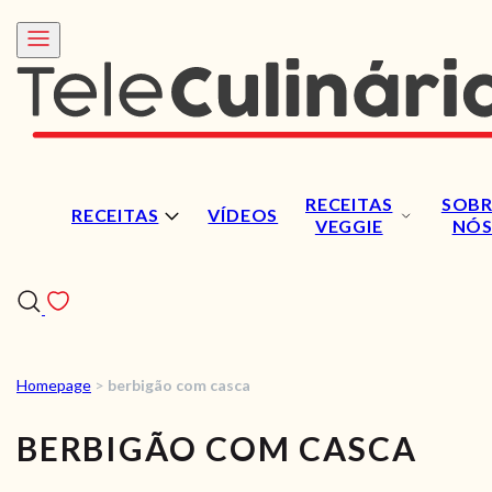
RECEITAS
SOBR
RECEITAS
VÍDEOS
VEGGIE
NÓ
Homepage
>
berbigão com casca
RECEITAS
BERBIGÃO COM CASCA
VÍDEOS