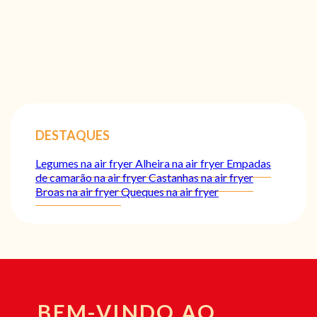
DESTAQUES
Legumes na air fryer
Alheira na air fryer
Empadas
de camarão na air fryer
Castanhas na air fryer
Broas na air fryer
Queques na air fryer
BEM-VINDO AO