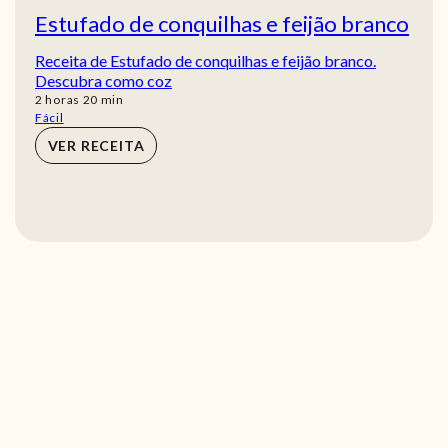
Estufado de conquilhas e feijão branco
Receita de Estufado de conquilhas e feijão branco.
Descubra como coz
horas
min
2
horas
20
min
Fácil
VER RECEITA