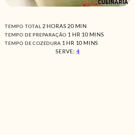
HORAS
MIN
2
HORAS
20
MIN
TEMPO TOTAL
HORA
MIN
1
HR
10
MINS
TEMPO DE PREPARAÇÃO
HORA
MIN
1
HR
10
MINS
TEMPO DE COZEDURA
SERVE:
4