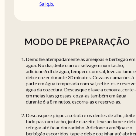
Sal q.b.
MODO DE PREPARAÇÃO
Demolhe atempadamente as amêijoas e berbigão em
água. No dia, deite o arroz selvagem num tacho,
adicione 6 dl de água, tempere com sal, leve ao lume e
deixe cozer durante 30 minutos. Coza os camarões à
parte em água temperada com sal, retire-os e reserve
água da cozedura. Descasque e lave a cenoura, corte-
em meias luas grossas, coza-as também em água
durante 6 a 8 minutos, escorra-as e reserve-as.
Descasque e pique a cebola e os dentes de alho, deite
tudo para um tacho, junte o azeite, leve ao lume e dei
refogar até ficar douradinho. Adicione a amêijoa e o
berbigão escorridos, tape e deixe cozinhar até abrire