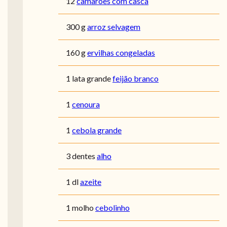
12
camarões com casca
300 g
arroz selvagem
160 g
ervilhas congeladas
1 lata grande
feijão branco
1
cenoura
1
cebola grande
3 dentes
alho
1 dl
azeite
1 molho
cebolinho