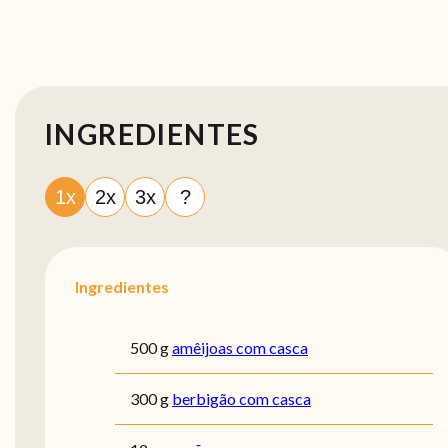
INGREDIENTES
1x
2x
3x
?
Ingredientes
500 g
amêijoas com casca
300 g
berbigão com casca