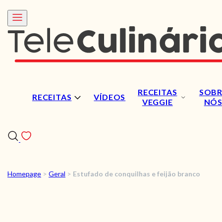
RECEITAS
SOBR
RECEITAS
VÍDEOS
VEGGIE
NÓ
Homepage
>
Geral
>
Estufado de conquilhas e feijão branco
RECEITAS
VÍDEOS