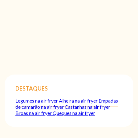
DESTAQUES
Legumes na air fryer
Alheira na air fryer
Empadas
de camarão na air fryer
Castanhas na air fryer
Broas na air fryer
Queques na air fryer