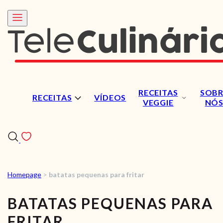
RECEITAS
SOBR
RECEITAS
VÍDEOS
VEGGIE
NÓ
Homepage
>
batatas pequenas para fritar
RECEITAS
BATATAS PEQUENAS PARA
VÍDEOS
FRITAR