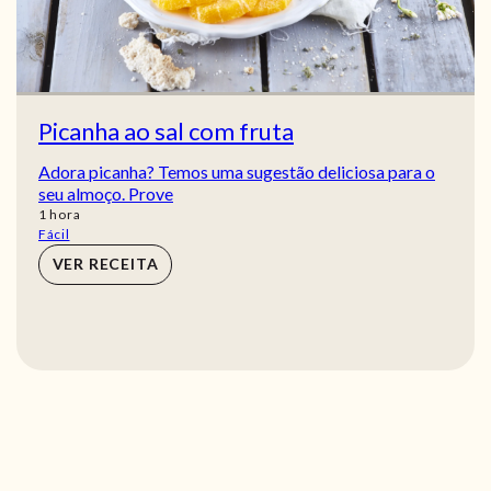
Picanha ao sal com fruta
Adora picanha? Temos uma sugestão deliciosa para o
seu almoço. Prove
hora
1
hora
Fácil
VER RECEITA