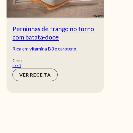
Perninhas de frango no forno
com batata-doce
Rica em vitamina B3 e caroteno.
hora
1
hora
Fácil
VER RECEITA