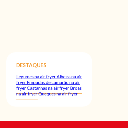
DESTAQUES
Legumes na air fryer
Alheira na air
fryer
Empadas de camarão na air
fryer
Castanhas na air fryer
Broas
na air fryer
Queques na air fryer