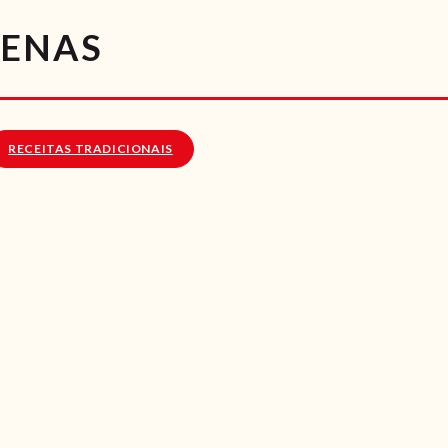
RECEITAS
UENAS
VÍDEOS
RECEITAS VEGGIE
RECEITAS TRADICIONAIS
SOBRE NÓS
LOJA ONLINE
BLOG