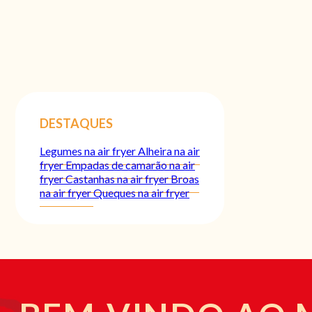
DESTAQUES
Legumes na air fryer
Alheira na air
fryer
Empadas de camarão na air
fryer
Castanhas na air fryer
Broas
na air fryer
Queques na air fryer