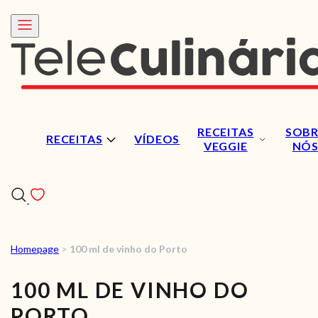
RECEITAS
SOBR
RECEITAS
VÍDEOS
VEGGIE
NÓ
Homepage
>
100 ml de vinho do Porto
RECEITAS
100 ML DE VINHO DO
VÍDEOS
PORTO