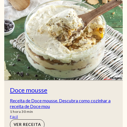
Doce mousse
Receita de Doce mousse. Descubra como cozinhar a
receita de Doce mou
hora
min
1
hora
30
min
Fácil
VER RECEITA