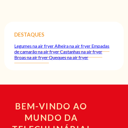
DESTAQUES
Legumes na air fryer
Alheira na air fryer
Empadas
de camarão na air fryer
Castanhas na air fryer
Broas na air fryer
Queques na air fryer
BEM-VINDO AO
MUNDO DA