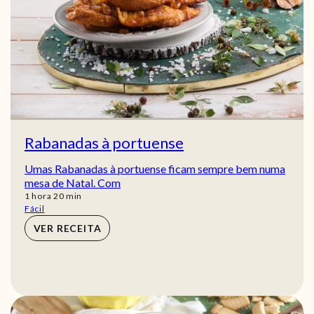
Rabanadas à portuense
Umas Rabanadas à portuense ficam sempre bem numa
mesa de Natal. Com
hora
min
1
hora
20
min
Fácil
VER RECEITA