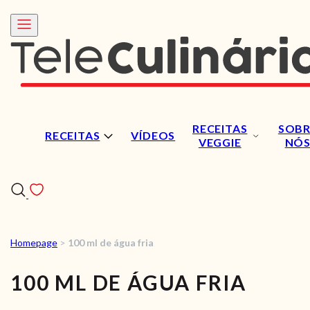
RECEITAS
SOBR
RECEITAS
VÍDEOS
VEGGIE
NÓ
Homepage
>
100 ml de água fria
RECEITAS
100 ML DE ÁGUA FRIA
VÍDEOS