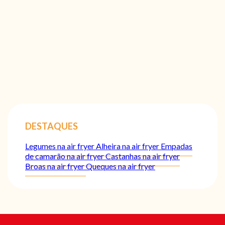
DESTAQUES
Legumes na air fryer
Alheira na air fryer
Empadas
de camarão na air fryer
Castanhas na air fryer
Broas na air fryer
Queques na air fryer