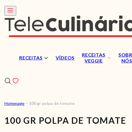
RECEITAS
SOBR
RECEITAS
VÍDEOS
VEGGIE
NÓ
Homepage
>
100 gr polpa de tomate
RECEITAS
100 GR POLPA DE TOMATE
VÍDEOS