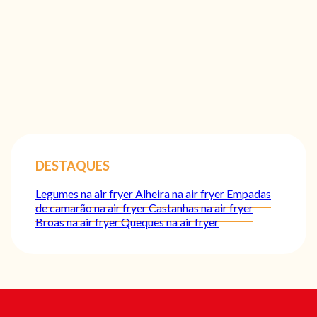
DESTAQUES
Legumes na air fryer
Alheira na air fryer
Empadas
de camarão na air fryer
Castanhas na air fryer
Broas na air fryer
Queques na air fryer