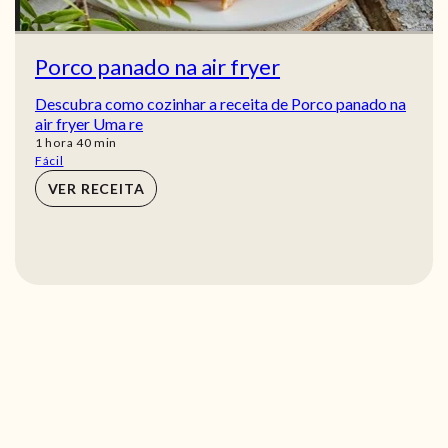
Porco panado na air fryer
Descubra como cozinhar a receita de Porco panado na
air fryer Uma re
hora
min
1
hora
40
min
Fácil
VER RECEITA