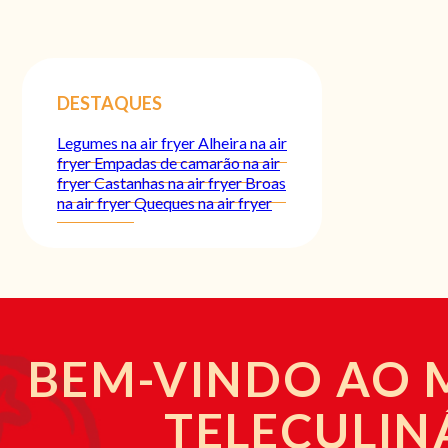
DESTAQUES
Legumes na air fryer
Alheira na air
fryer
Empadas de camarão na air
fryer
Castanhas na air fryer
Broas
na air fryer
Queques na air fryer
BEM-VINDO AO
TELECULIN