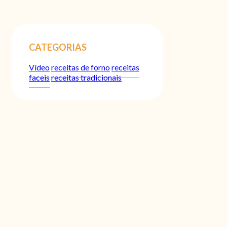
CATEGORIAS
Vídeo
receitas de forno
receitas
faceis
receitas tradicionais