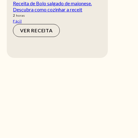
Receita de Bolo salgado de maionese.
Descubra como cozinhar a receit
horas
2
horas
Fácil
VER RECEITA