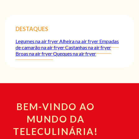
DESTAQUES
Legumes na air fryer
Alheira na air fryer
Empadas
de camarão na air fryer
Castanhas na air fryer
Broas na air fryer
Queques na air fryer
BEM-VINDO AO
MUNDO DA
TELECULINÁRIA!