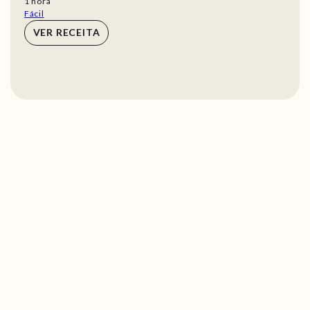
hora
1
hora
Fácil
VER RECEITA