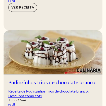
Fácil
VER RECEITA
Pudinzinhos frios de chocolate branco
Receita de Pudinzinhos frios de chocolate branco.
Descubra como cozi
hora
min
1
hora
20
min
Fácil