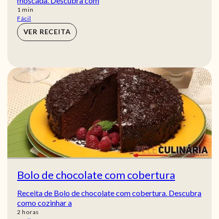
moscada. Descubra com
min
1
min
Fácil
VER RECEITA
Bolo de chocolate com cobertura
Receita de Bolo de chocolate com cobertura. Descubra
como cozinhar a
horas
2
horas