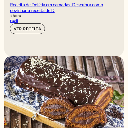
Receita de Delícia em camadas. Descubra como
cozinhar a receita de D
hora
1
hora
Fácil
VER RECEITA