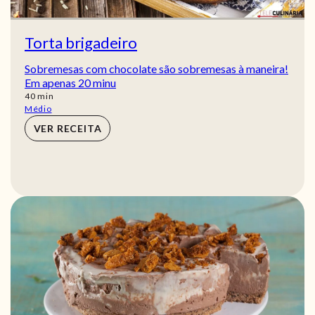
Torta brigadeiro
Sobremesas com chocolate são sobremesas à maneira!
Em apenas 20 minu
min
40
min
Médio
VER RECEITA