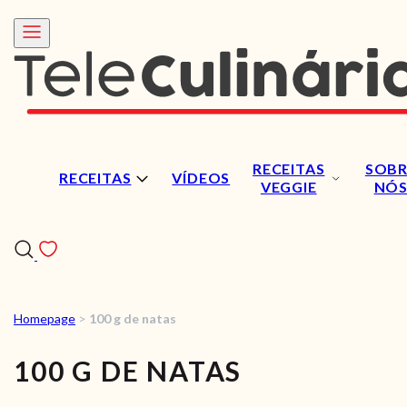
RECEITAS
SOBR
RECEITAS
VÍDEOS
VEGGIE
NÓ
Homepage
>
100 g de natas
RECEITAS
100 G DE NATAS
VÍDEOS