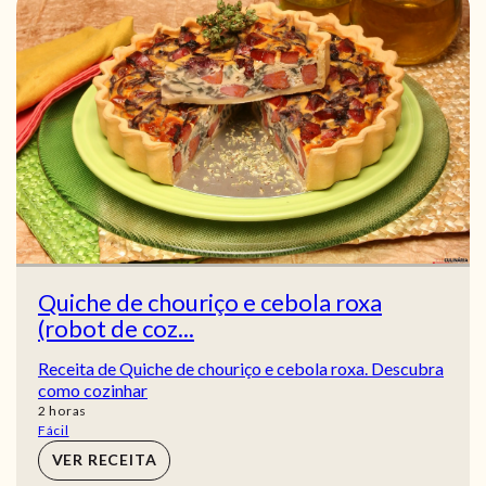
Quiche de chouriço e cebola roxa
(robot de coz...
Receita de Quiche de chouriço e cebola roxa. Descubra
como cozinhar
horas
2
horas
Fácil
VER RECEITA