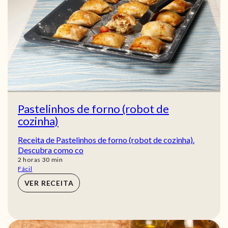
Pastelinhos de forno (robot de
cozinha)
Receita de Pastelinhos de forno (robot de cozinha).
Descubra como co
horas
min
2
horas
30
min
Fácil
VER RECEITA