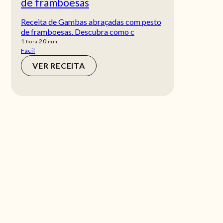
de framboesas
Receita de Gambas abraçadas com pesto
de framboesas. Descubra como c
hora
min
1
20
hora
min
Fácil
VER RECEITA