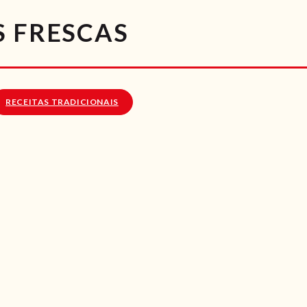
RECEITAS
S FRESCAS
VÍDEOS
RECEITAS VEGGIE
RECEITAS TRADICIONAIS
SOBRE NÓS
LOJA ONLINE
BLOG