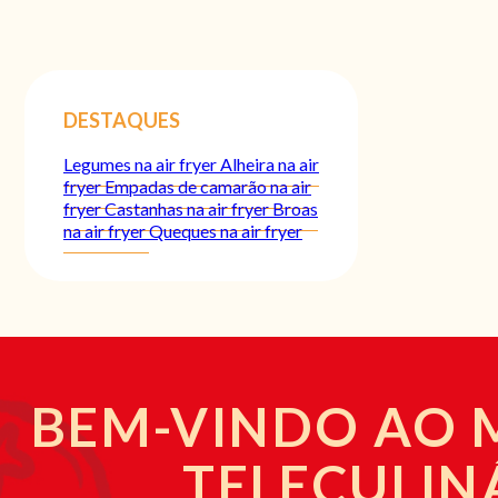
DESTAQUES
Legumes na air fryer
Alheira na air
fryer
Empadas de camarão na air
fryer
Castanhas na air fryer
Broas
na air fryer
Queques na air fryer
BEM-VINDO AO
TELECULIN