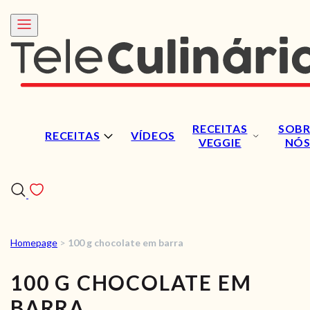
RECEITAS
SOBR
RECEITAS
VÍDEOS
VEGGIE
NÓ
Homepage
>
100 g chocolate em barra
RECEITAS
100 G CHOCOLATE EM
VÍDEOS
BARRA