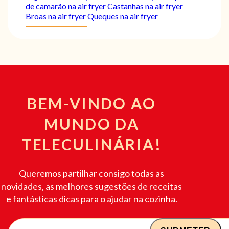
de camarão na air fryer
Castanhas na air fryer
Broas na air fryer
Queques na air fryer
BEM-VINDO AO
MUNDO DA
TELECULINÁRIA!
Queremos partilhar consigo todas as
novidades, as melhores sugestões de receitas
e fantásticas dicas para o ajudar na cozinha.