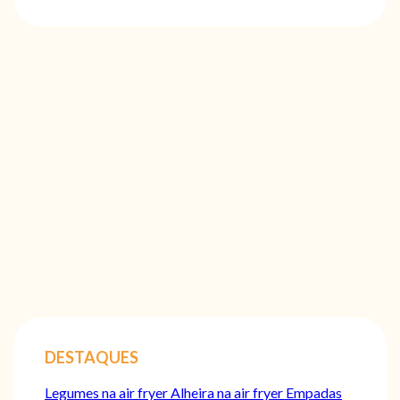
DESTAQUES
Legumes na air fryer
Alheira na air fryer
Empadas