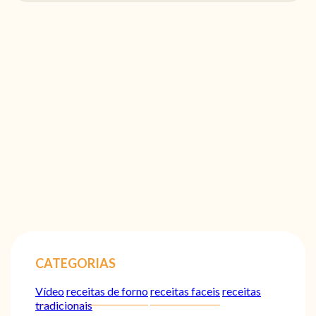
CATEGORIAS
Vídeo
receitas de forno
receitas faceis
receitas
tradicionais