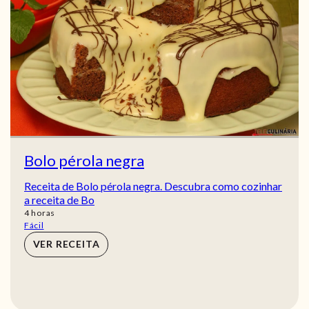
Bolo pérola negra
Receita de Bolo pérola negra. Descubra como cozinhar
a receita de Bo
horas
4
horas
Fácil
VER RECEITA