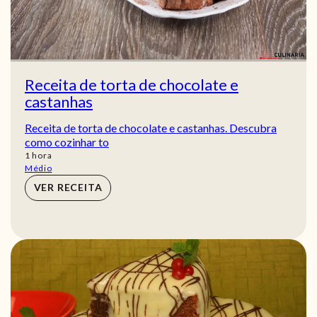
Receita de torta de chocolate e
castanhas
Receita de torta de chocolate e castanhas. Descubra
como cozinhar to
hora
1
hora
Médio
VER RECEITA