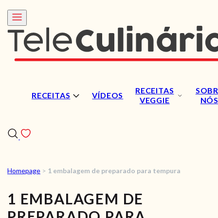
RECEITAS
SOBR
RECEITAS
VÍDEOS
VEGGIE
NÓ
Homepage
>
1 embalagem de preparado para tempura
RECEITAS
1 EMBALAGEM DE
VÍDEOS
PREPARADO PARA