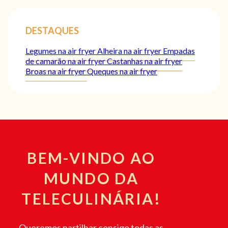
DESTAQUES
Legumes na air fryer
Alheira na air fryer
Empadas
de camarão na air fryer
Castanhas na air fryer
Broas na air fryer
Queques na air fryer
BEM-VINDO AO
MUNDO DA
TELECULINÁRIA!
Queremos partilhar consigo todas as