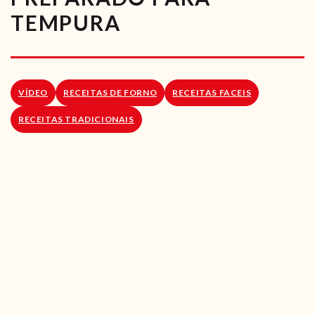
RECEITAS VEGGIE
TEMPURA
SOBRE NÓS
LOJA ONLINE
VÍDEO
RECEITAS DE FORNO
RECEITAS FACEIS
BLOG
RECEITAS TRADICIONAIS