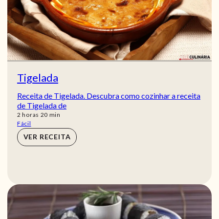
Tigelada
Receita de Tigelada. Descubra como cozinhar a receita
de Tigelada de
horas
min
2
horas
20
min
Fácil
VER RECEITA