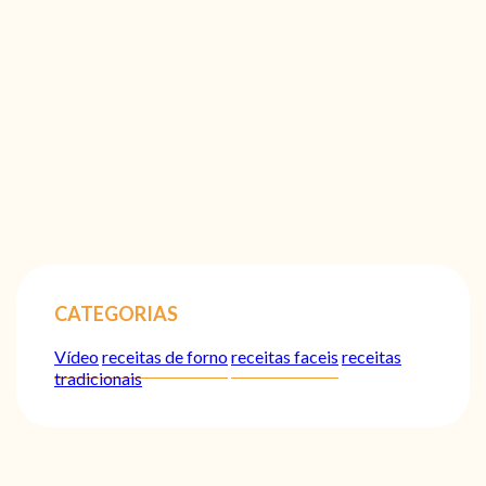
CATEGORIAS
Vídeo
receitas de forno
receitas faceis
receitas
tradicionais