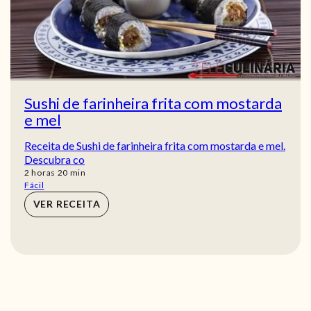
Sushi de farinheira frita com mostarda
e mel
Receita de Sushi de farinheira frita com mostarda e mel.
Descubra co
horas
min
2
horas
20
min
Fácil
VER RECEITA