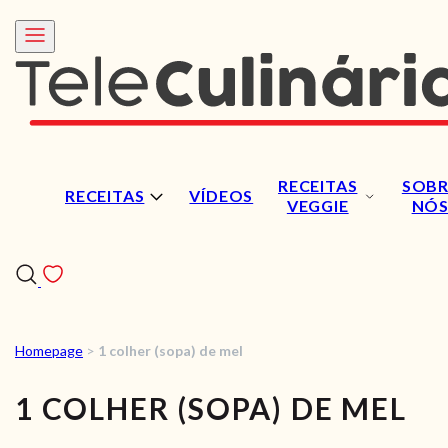
RECEITAS
SOBR
RECEITAS
VÍDEOS
VEGGIE
NÓ
Homepage
>
1 colher (sopa) de mel
RECEITAS
1 COLHER (SOPA) DE MEL
VÍDEOS