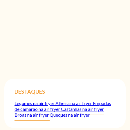
DESTAQUES
Legumes na air fryer
Alheira na air fryer
Empadas
de camarão na air fryer
Castanhas na air fryer
Broas na air fryer
Queques na air fryer