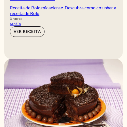
Receita de Bolo micaelense. Descubra como cozinhar a
receita de Bolo
horas
3
horas
Médio
VER RECEITA