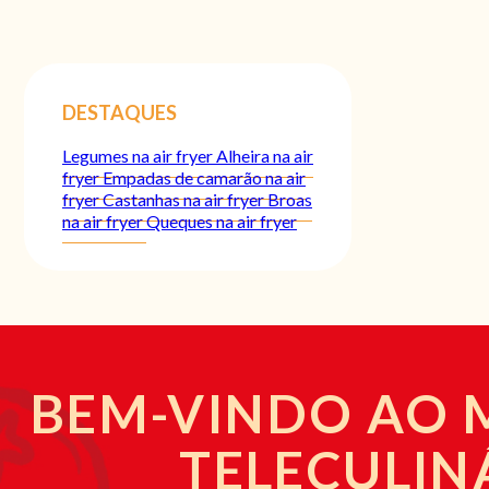
DESTAQUES
Legumes na air fryer
Alheira na air
fryer
Empadas de camarão na air
fryer
Castanhas na air fryer
Broas
na air fryer
Queques na air fryer
BEM-VINDO AO
TELECULIN