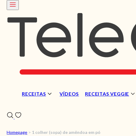
RECEITAS
VÍDEOS
RECEITAS VEGGIE
Homepage
>
1 colher (sopa) de amêndoa em pó