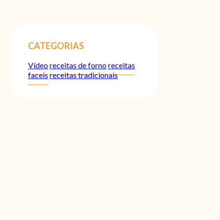
CATEGORIAS
Vídeo
receitas de forno
receitas
faceis
receitas tradicionais