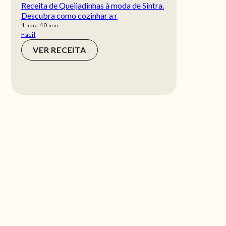
Receita de Queijadinhas à moda de Sintra.
Descubra como cozinhar a r
hora
min
1
40
hora
min
Fácil
VER RECEITA