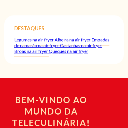
DESTAQUES
Legumes na air fryer
Alheira na air fryer
Empadas
de camarão na air fryer
Castanhas na air fryer
Broas na air fryer
Queques na air fryer
BEM-VINDO AO
MUNDO DA
TELECULINÁRIA!