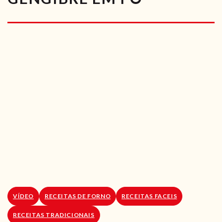
RECEITAS VEGGIE
SOBRE NÓS
LOJA ONLINE
BLOG
VÍDEO
RECEITAS DE FORNO
RECEITAS FACEIS
RECEITAS TRADICIONAIS