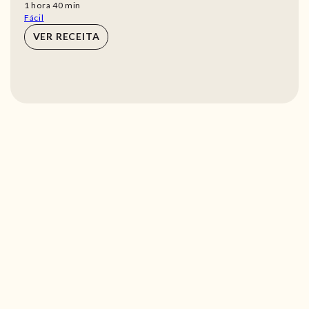
hora
min
1
hora
40
min
Fácil
VER RECEITA