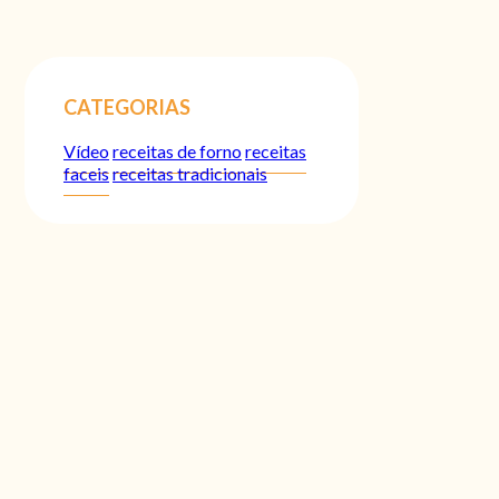
CATEGORIAS
Vídeo
receitas de forno
receitas
faceis
receitas tradicionais