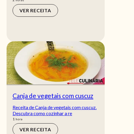
horas
VER RECEITA
Canja de vegetais com cuscuz
Receita de Canja de vegetais com cuscuz.
Descubra como cozinhar a re
hora
1
hora
VER RECEITA