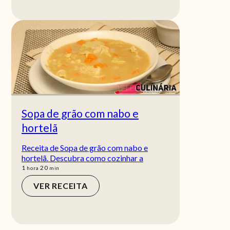
Sopa de grão com nabo e
hortelã
Receita de Sopa de grão com nabo e
hortelã. Descubra como cozinhar a
hora
min
1
20
hora
min
VER RECEITA