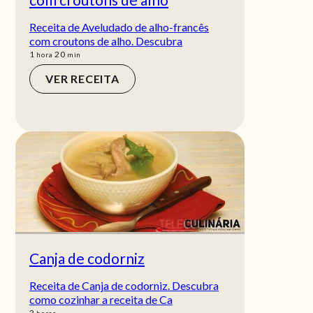
Receita de Aveludado de alho-francês
com croutons de alho. Descubra
hora
min
1
20
hora
min
VER RECEITA
Canja de codorniz
Receita de Canja de codorniz. Descubra
como cozinhar a receita de Ca
horas
2