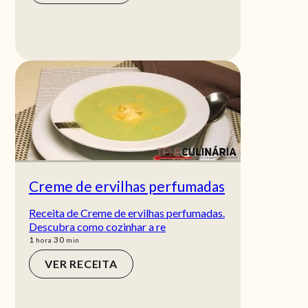
Creme de ervilhas perfumadas
Receita de Creme de ervilhas perfumadas.
Descubra como cozinhar a re
hora
min
1
30
hora
min
VER RECEITA