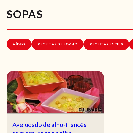
SOPAS
VÍDEO
RECEITAS DE FORNO
RECEITAS FACEIS
Aveludado de alho-francês
com croutons de alho