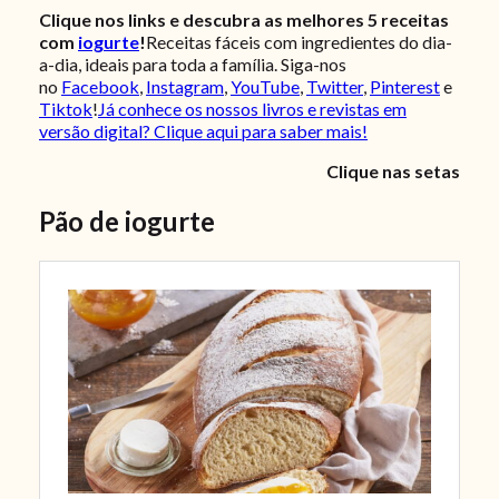
Clique nos links e descubra as melhores 5 receitas
com
iogurte
!
Receitas fáceis com ingredientes do dia-
a-dia, ideais para toda a família. Siga-nos
no
Facebook
,
Instagram
,
YouTube
,
Twitter
,
Pinterest
e
Tiktok
!
Já conhece os nossos livros e revistas em
versão digital? Clique aqui para saber mais!
Clique nas setas
Pão de iogurte