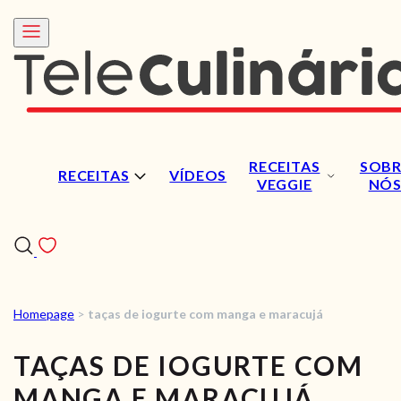
RECEITAS
SOBR
RECEITAS
VÍDEOS
VEGGIE
NÓ
Homepage
>
taças de iogurte com manga e maracujá
RECEITAS
TAÇAS DE IOGURTE COM
VÍDEOS
MANGA E MARACUJÁ