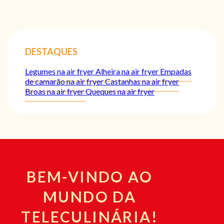
DESTAQUES
Legumes na air fryer
Alheira na air fryer
Empadas
de camarão na air fryer
Castanhas na air fryer
Broas na air fryer
Queques na air fryer
BEM-VINDO AO
MUNDO DA
TELECULINÁRIA!