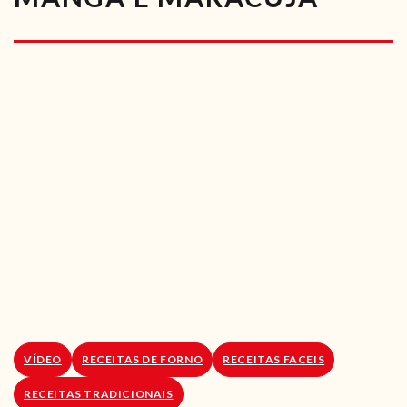
RECEITAS VEGGIE
SOBRE NÓS
LOJA ONLINE
BLOG
VÍDEO
RECEITAS DE FORNO
RECEITAS FACEIS
RECEITAS TRADICIONAIS