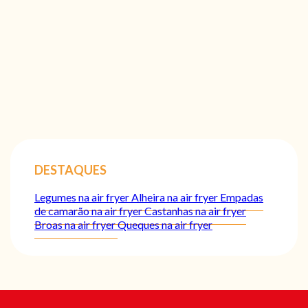
DESTAQUES
Legumes na air fryer
Alheira na air fryer
Empadas
de camarão na air fryer
Castanhas na air fryer
Broas na air fryer
Queques na air fryer