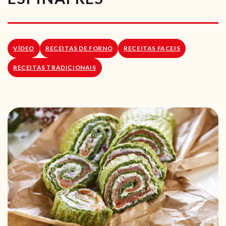
RECEITAS VEGGIE
SOBRE NÓS
VÍDEO
RECEITAS DE FORNO
RECEITAS FACEIS
LOJA ONLINE
RECEITAS TRADICIONAIS
BLOG