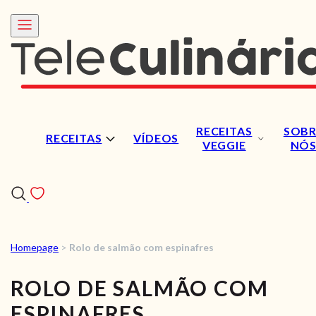
RECEITAS
SOBR
RECEITAS
VÍDEOS
VEGGIE
NÓ
Homepage
>
Rolo de salmão com espinafres
RECEITAS
ROLO DE SALMÃO COM
VÍDEOS
ESPINAFRES