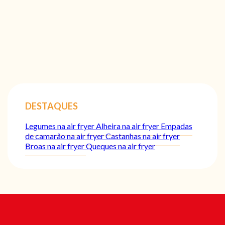
DESTAQUES
Legumes na air fryer
Alheira na air fryer
Empadas
de camarão na air fryer
Castanhas na air fryer
Broas na air fryer
Queques na air fryer