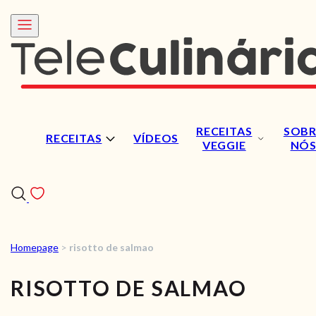
RECEITAS
SOBR
RECEITAS
VÍDEOS
VEGGIE
NÓ
Homepage
>
risotto de salmao
RECEITAS
RISOTTO DE SALMAO
VÍDEOS