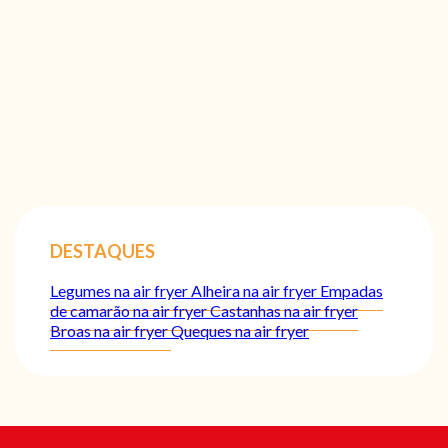
DESTAQUES
Legumes na air fryer
Alheira na air fryer
Empadas
de camarão na air fryer
Castanhas na air fryer
Broas na air fryer
Queques na air fryer