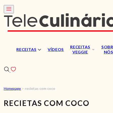
RECEITAS
SOBR
RECEITAS
VÍDEOS
VEGGIE
NÓ
Homepage
>
recietas com coco
RECEITAS
RECIETAS COM COCO
VÍDEOS