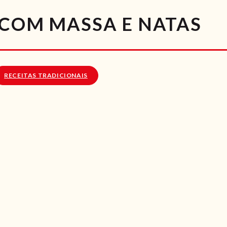
RECEITAS
 COM MASSA E NATAS
VÍDEOS
RECEITAS VEGGIE
RECEITAS TRADICIONAIS
SOBRE NÓS
LOJA ONLINE
BLOG