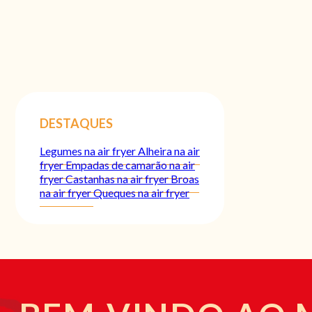
DESTAQUES
Legumes na air fryer
Alheira na air
fryer
Empadas de camarão na air
fryer
Castanhas na air fryer
Broas
na air fryer
Queques na air fryer