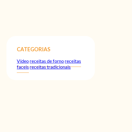
CATEGORIAS
Vídeo
receitas de forno
receitas
faceis
receitas tradicionais