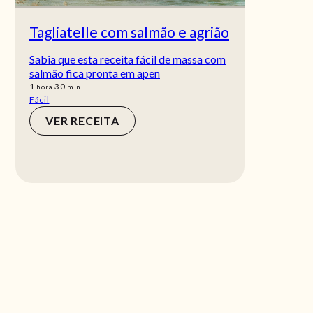
Tagliatelle com salmão e agrião
Sabia que esta receita fácil de massa com
salmão fica pronta em apen
hora
min
1
30
hora
min
Fácil
VER RECEITA