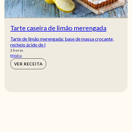
Tarte caseira de limão merengada
Tarte de limão merengada: base de massa crocante,
recheio ácido de l
horas
2
horas
Médio
VER RECEITA