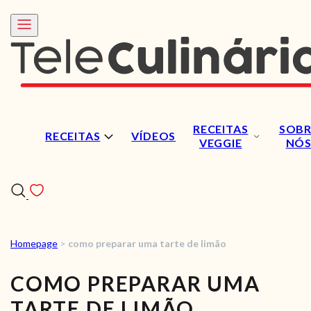
RECEITAS
SOBR
RECEITAS
VÍDEOS
VEGGIE
NÓ
Homepage
>
como preparar uma tarte de limão
RECEITAS
COMO PREPARAR UMA
VÍDEOS
TARTE DE LIMÃO