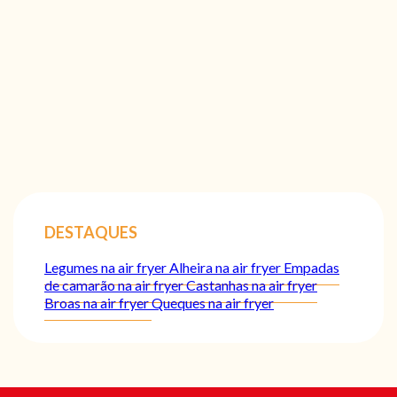
DESTAQUES
Legumes na air fryer
Alheira na air fryer
Empadas
de camarão na air fryer
Castanhas na air fryer
Broas na air fryer
Queques na air fryer