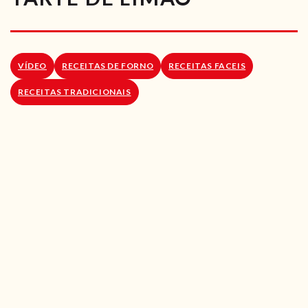
RECEITAS VEGGIE
SOBRE NÓS
VÍDEO
RECEITAS DE FORNO
RECEITAS FACEIS
LOJA ONLINE
RECEITAS TRADICIONAIS
BLOG