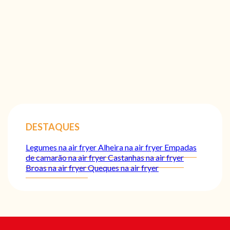
DESTAQUES
Legumes na air fryer
Alheira na air fryer
Empadas
de camarão na air fryer
Castanhas na air fryer
Broas na air fryer
Queques na air fryer