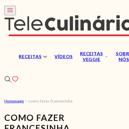
RECEITAS
SOBR
RECEITAS
VÍDEOS
VEGGIE
NÓ
Homepage
>
como fazer francesinha
RECEITAS
COMO FAZER
VÍDEOS
FRANCESINHA