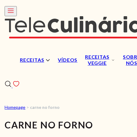
RECEITAS
SOBR
RECEITAS
VÍDEOS
VEGGIE
NÓ
Homepage
>
carne no forno
RECEITAS
CARNE NO FORNO
VÍDEOS