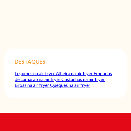
DESTAQUES
Legumes na air fryer
Alheira na air fryer
Empadas
de camarão na air fryer
Castanhas na air fryer
Broas na air fryer
Queques na air fryer