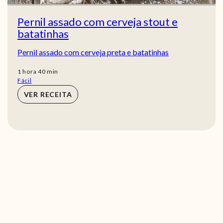
Pernil assado com cerveja stout e
batatinhas
Pernil assado com cerveja preta e batatinhas
hora
min
1
hora
40
min
Fácil
VER RECEITA