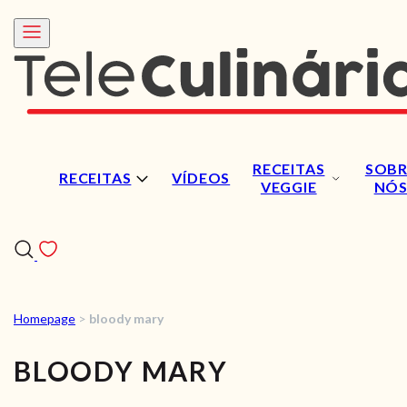
RECEITAS
SOBR
RECEITAS
VÍDEOS
VEGGIE
NÓ
Homepage
>
bloody mary
RECEITAS
BLOODY MARY
VÍDEOS