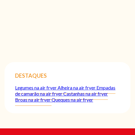
DESTAQUES
Legumes na air fryer
Alheira na air fryer
Empadas
de camarão na air fryer
Castanhas na air fryer
Broas na air fryer
Queques na air fryer