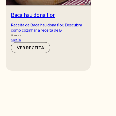
Bacalhau dona flor
Receita de Bacalhau dona flor. Descubra
como cozinhar a receita de B
horas
4
horas
Médio
VER RECEITA