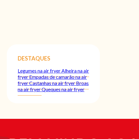
DESTAQUES
Legumes na air fryer
Alheira na air
fryer
Empadas de camarão na air
fryer
Castanhas na air fryer
Broas
na air fryer
Queques na air fryer