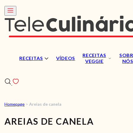
RECEITAS
SOBR
RECEITAS
VÍDEOS
VEGGIE
NÓ
Homepage
>
Areias de canela
RECEITAS
AREIAS DE CANELA
VÍDEOS