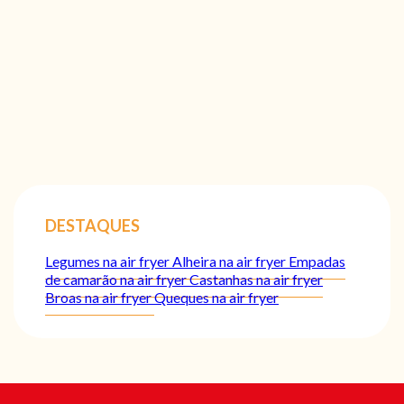
DESTAQUES
Legumes na air fryer
Alheira na air fryer
Empadas
de camarão na air fryer
Castanhas na air fryer
Broas na air fryer
Queques na air fryer