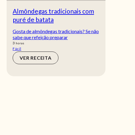
Almôndegas tradicionais com
puré de batata
Gosta de almôndegas tradicionais? Se não
sabe que refeição preparar
horas
3
horas
Fácil
VER RECEITA