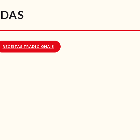
RECEITAS
ADAS
VÍDEOS
RECEITAS VEGGIE
RECEITAS TRADICIONAIS
SOBRE NÓS
LOJA ONLINE
BLOG