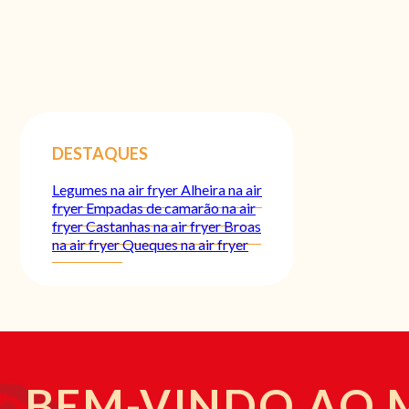
DESTAQUES
Legumes na air fryer
Alheira na air
fryer
Empadas de camarão na air
fryer
Castanhas na air fryer
Broas
na air fryer
Queques na air fryer
BEM-VINDO AO