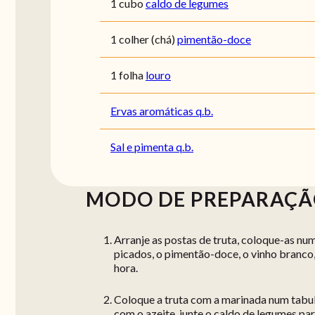
1 cubo
caldo de legumes
1 colher (chá)
pimentão-doce
1 folha
louro
Ervas aromáticas q.b.
Sal e pimenta q.b.
MODO DE PREPARAÇ
Arranje as postas de truta, coloque-as nu
picados, o pimentão-doce, o vinho branco, 
hora.
Coloque a truta com a marinada num tabul
com o azeite, junte o caldo de legumes pa