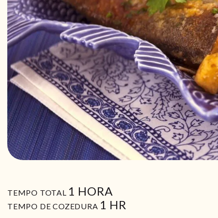
HORA
1
HORA
TEMPO TOTAL
HORA
1
HR
TEMPO DE COZEDURA