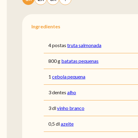
Ingredientes
4 postas
truta salmonada
800 g
batatas pequenas
1
cebola pequena
3 dentes
alho
3 dl
vinho branco
0,5 dl
azeite