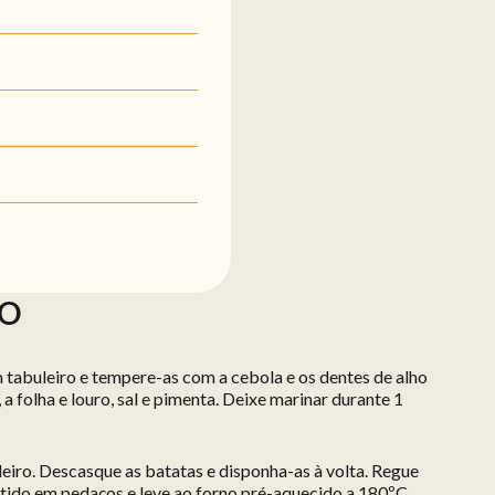
ÃO
m tabuleiro e tempere-as com a cebola e os dentes de alho
a folha e louro, sal e pimenta. Deixe marinar durante 1
eiro. Descasque as batatas e disponha-as à volta. Regue
rtido em pedaços e leve ao forno pré-aquecido a 180ºC