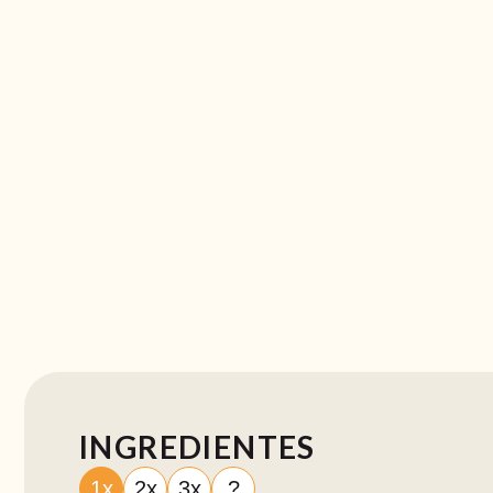
INGREDIENTES
1x
2x
3x
?