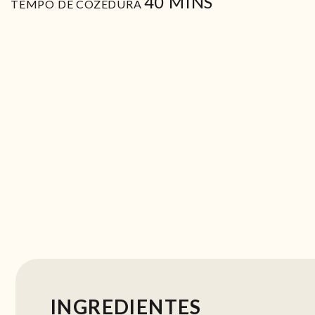
MIN
40
MINS
TEMPO DE COZEDURA
INGREDIENTES