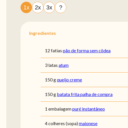
1x
2x
3x
?
Ingredientes
12 fatias
pão de forma sem côdea
3 latas
atum
150 g
queijo creme
150 g
batata frita palha de compra
1 embalagem
puré instantâneo
4 colheres (sopa)
maionese