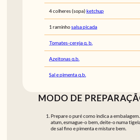
4 colheres (sopa)
ketchup
1 raminho
salsa picada
Tomates-cereja q. b.
Azeitonas q.b.
Sal e pimenta q.b.
MODO DE PREPARAÇ
Prepare o puré como indica a embalagem. 
atum, esmague-o bem, deite-o numa tigela
de sal fino e pimenta e misture bem.