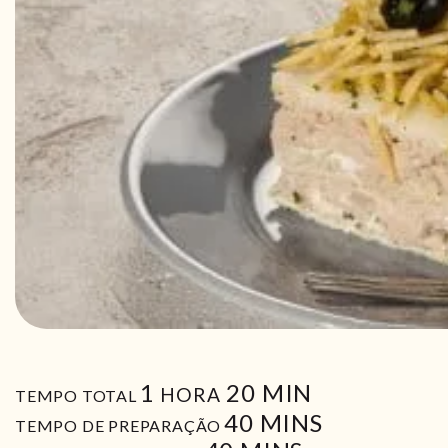
HORA
MIN
1
20
MIN
HORA
TEMPO TOTAL
MIN
40
MINS
TEMPO DE PREPARAÇÃO