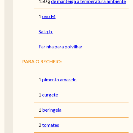
150
g
de manteiga à temperatura ambiente
1
ovo M
Sal q.b.
Farinha para polvilhar
PARA O RECHEIO:
1
pimento amarelo
1
curgete
1
beringela
2
tomates