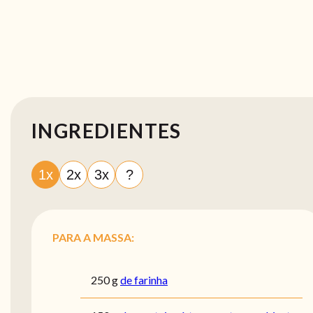
INGREDIENTES
1x
2x
3x
?
PARA A MASSA:
250
g
de farinha