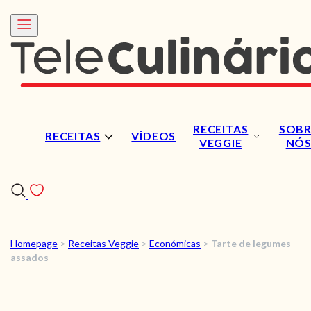
RECEITAS
SOBR
RECEITAS
VÍDEOS
VEGGIE
NÓ
Homepage
>
Receitas Veggie
>
Económicas
>
Tarte de legumes
RECEITAS
assados
VÍDEOS