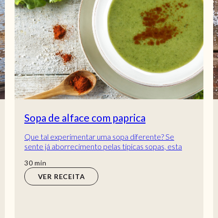
Sopa de alface com paprica
Que tal experimentar uma sopa diferente? Se
sente já aborrecimento pelas típicas sopas, esta
prometemos que é perfeita para sair da rotina....
min
30
min
VER RECEITA