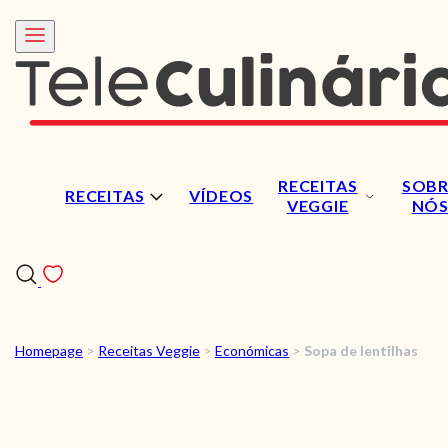
RECEITAS
SOBR
RECEITAS
VÍDEOS
VEGGIE
NÓ
Homepage
>
Receitas Veggie
>
Económicas
>
Sopa de lentilhas
RECEITAS
VÍDEOS