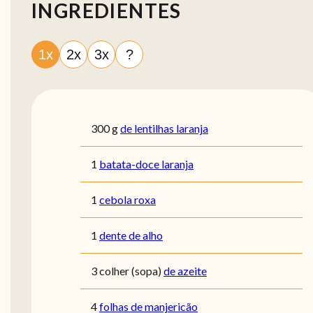
INGREDIENTES
1x
2x
3x
?
300
g
de lentilhas laranja
1
batata-doce laranja
1
cebola roxa
1
dente de alho
3
colher (sopa)
de azeite
4
folhas de manjericão