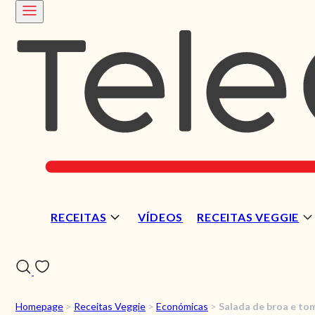
RECEITAS
VÍDEOS
RECEITAS VEGGIE
Homepage
>
Receitas Veggie
>
Económicas
>
Salada de broa e to