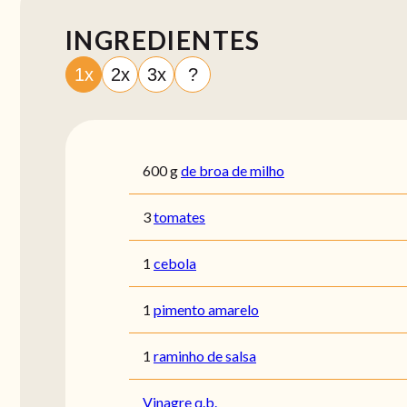
INGREDIENTES
1x
2x
3x
?
600
g
de broa de milho
3
tomates
1
cebola
1
pimento amarelo
1
raminho de salsa
Vinagre q.b.