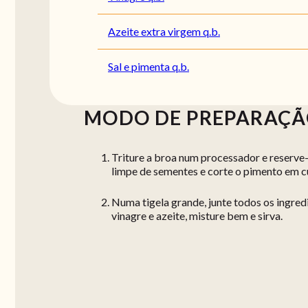
Azeite extra virgem q.b.
Sal e pimenta q.b.
MODO DE PREPARAÇ
Triture a broa num processador e reserve-
limpe de sementes e corte o pimento em cu
Numa tigela grande, junte todos os ingred
vinagre e azeite, misture bem e sirva.