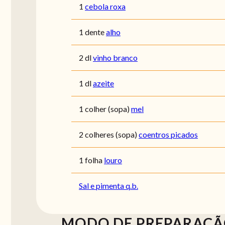
1
cebola roxa
1 dente
alho
2 dl
vinho branco
1 dl
azeite
1 colher (sopa)
mel
2 colheres (sopa)
coentros picados
1 folha
louro
Sal e pimenta q.b.
MODO DE PREPARAÇ