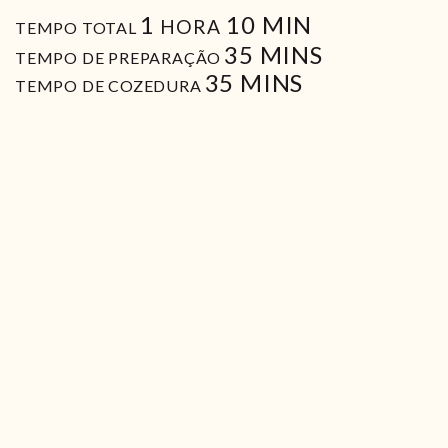
HORA
MIN
1
10
MIN
HORA
TEMPO TOTAL
MIN
35
MINS
TEMPO DE PREPARAÇÃO
MIN
35
MINS
TEMPO DE COZEDURA