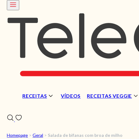
RECEITAS
VÍDEOS
RECEITAS VEGGIE
Homepage
>
Geral
>
Salada de bifanas com broa de milho