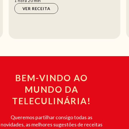
hora
min
1
hora
20
min
VER RECEITA
BEM-VINDO AO
MUNDO DA
TELECULINÁRIA!
Queremos partilhar consigo todas as
novidades, as melhores sugestões de receitas