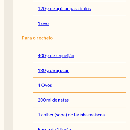
120 g de açúcar para bolos
1 ovo
Para o recheio
400 g de requeijão
180 g de açúcar
4 Ovos
200 ml de natas
1 colher (sopa) de farinha maisena
Raspa de 1 limão