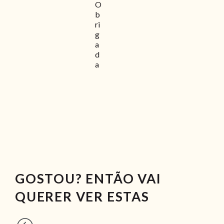
O
b
ri
g
a
d
a
GOSTOU? ENTÃO VAI
QUERER VER ESTAS