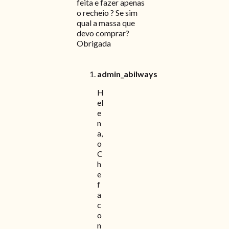
feita e fazer apenas
o recheio ? Se sim
qual a massa que
devo comprar?
Obrigada
admin_abilways
H
el
e
n
a,
o
C
h
e
f
a
c
o
n