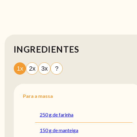
INGREDIENTES
1x
2x
3x
?
Para a massa
250 g de farinha
150 g de manteiga