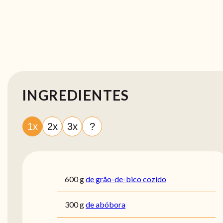
INGREDIENTES
1x
2x
3x
?
600
g
de grão-de-bico cozido
300
g
de abóbora