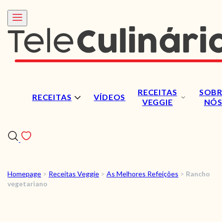
RECEITAS
SOBR
RECEITAS
VÍDEOS
VEGGIE
NÓ
Homepage
>
Receitas Veggie
>
As Melhores Refeições
>
Rancho
RECEITAS
vegetariano
VÍDEOS