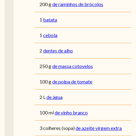
200
g
de raminhos de brócolos
1
batata
1
cebola
2
dentes de alho
250
g
de massa cotovelos
100
g
de polpa de tomate
2
L
de água
100
ml
de vinho branco
3
colheres (sopa)
de azeite virgem extra