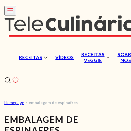
RECEITAS
SOBR
RECEITAS
VÍDEOS
VEGGIE
NÓ
Homepage
>
embalagem de espinafres
RECEITAS
EMBALAGEM DE
VÍDEOS
ESPINAFRES