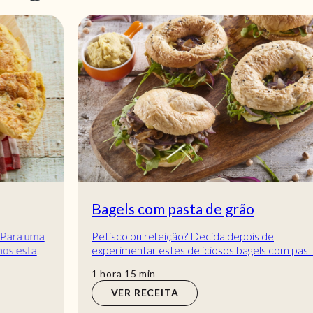
Bagels com pasta de grão
Petisco ou refeição? Decida depois de
experimentar estes deliciosos bagels com pasta de
grão! Aprenda a preparar uma massa caseira de
hora
min
1
hora
15
min
Bagel...
VER RECEITA