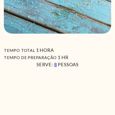
HORA
1
HORA
TEMPO TOTAL
HORA
1
HR
TEMPO DE PREPARAÇÃO
SERVE:
8
PESSOAS