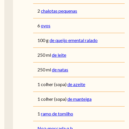
2
chalotas pequenas
6
ovos
100
g
de queijo emental ralado
250
ml
de leite
250
ml
de natas
1
colher (sopa)
de azeite
1
colher (sopa)
de manteiga
1
ramo de tomilho
Noz-moscada q.b.