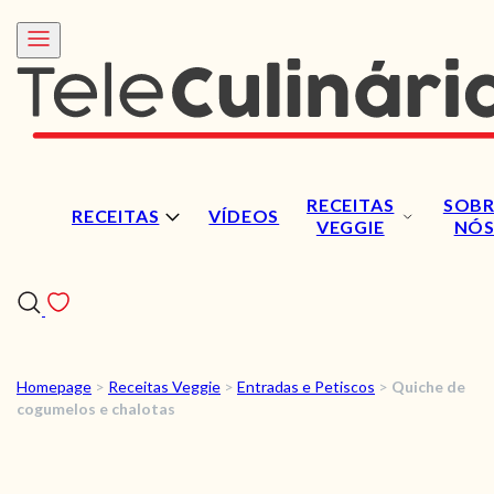
RECEITAS
SOBR
RECEITAS
VÍDEOS
VEGGIE
NÓ
Homepage
>
Receitas Veggie
>
Entradas e Petiscos
>
Quiche de
RECEITAS
cogumelos e chalotas
VÍDEOS