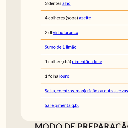
3 dentes
alho
4 colheres (sopa)
azeite
2 dl
vinho branco
Sumo de 1 limão
1 colher (chá)
pimentão-doce
1 folha
louro
Salsa, coentros, manjericão ou outras ervas
Sal e pimenta q.b.
MODO DE PREPARAÇ