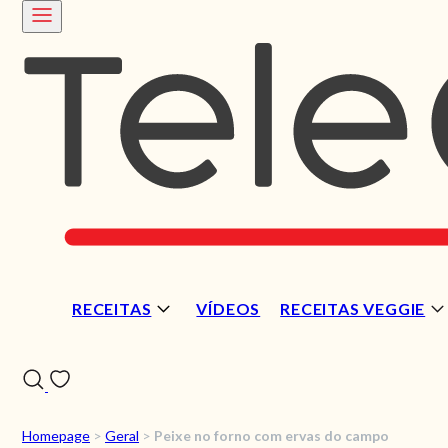
RECEITAS
VÍDEOS
RECEITAS VEGGIE
Homepage
>
Geral
>
Peixe no forno com ervas do campo