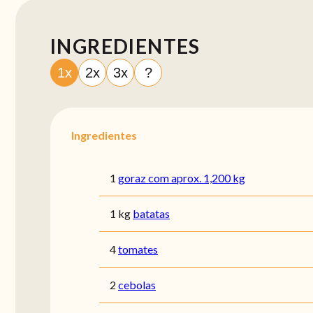
INGREDIENTES
1x
2x
3x
?
Ingredientes
1
goraz com aprox. 1,200 kg
1 kg
batatas
4
tomates
2
cebolas