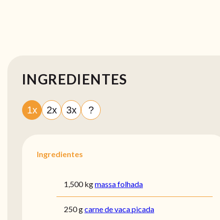
INGREDIENTES
1x
2x
3x
?
Ingredientes
1,500 kg
massa folhada
250 g
carne de vaca picada