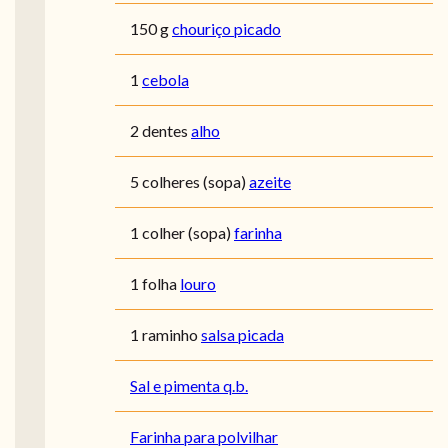
150 g
chouriço picado
1
cebola
2 dentes
alho
5 colheres (sopa)
azeite
1 colher (sopa)
farinha
1 folha
louro
1 raminho
salsa picada
Sal e pimenta q.b.
Farinha para polvilhar