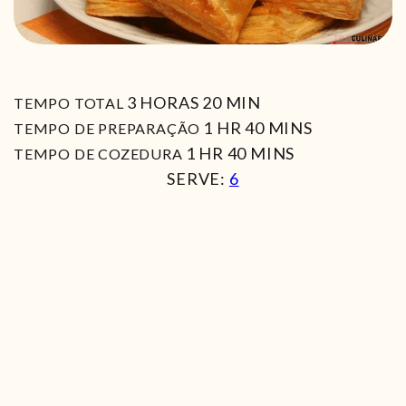
HORAS
MIN
3
HORAS
20
MIN
TEMPO TOTAL
HORA
MIN
1
HR
40
MINS
TEMPO DE PREPARAÇÃO
HORA
MIN
1
HR
40
MINS
TEMPO DE COZEDURA
SERVE:
6