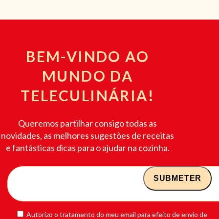
BEM-VINDO AO
MUNDO DA
TELECULINÁRIA!
Queremos partilhar consigo todas as
novidades, as melhores sugestões de receitas
e fantásticas dicas para o ajudar na cozinha.
Autorizo o tratamento do meu email para efeito de envio de