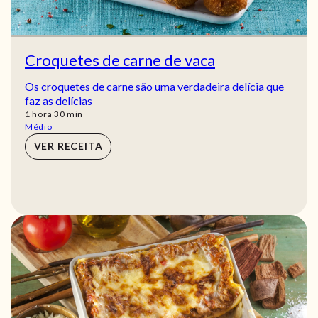
Croquetes de carne de vaca
Os croquetes de carne são uma verdadeira delícia que
faz as delícias
hora
min
1
hora
30
min
Médio
VER RECEITA