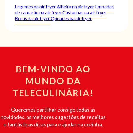
Legumes na air fryer
Alheira na air fryer
Empadas
de camarão na air fryer
Castanhas na air fryer
Broas na air fryer
Queques na air fryer
BEM-VINDO AO
MUNDO DA
TELECULINÁRIA!
Queremos partilhar consigo todas as
novidades, as melhores sugestões de receitas
e fantásticas dicas para o ajudar na cozinha.