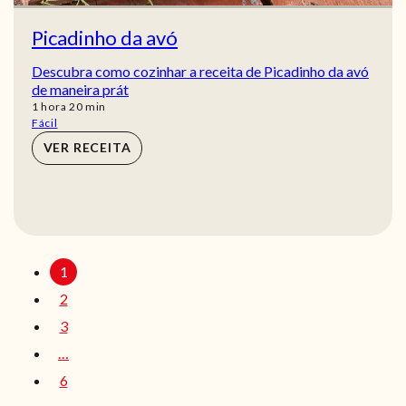
Picadinho da avó
Descubra como cozinhar a receita de Picadinho da avó
de maneira prát
hora
min
1
hora
20
min
Fácil
VER RECEITA
1
2
3
…
6