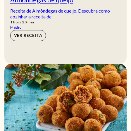
Receita de Almôndegas de queijo. Descubra como
cozinhar a receita de
hora
min
1
hora
20
min
Médio
VER RECEITA