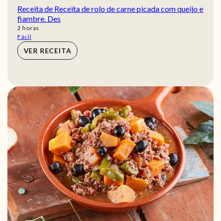
Receita de Receita de rolo de carne picada com queijo e
fiambre. Des
horas
2
horas
Fácil
VER RECEITA