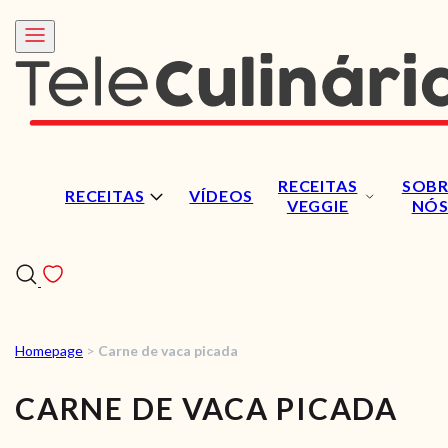
RECEITAS
SOBR
RECEITAS
VÍDEOS
VEGGIE
NÓ
Homepage
>
Carne de vaca picada
RECEITAS
CARNE DE VACA PICADA
VÍDEOS