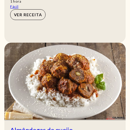
hora
1
hora
Fácil
VER RECEITA
Almôndegas de queijo