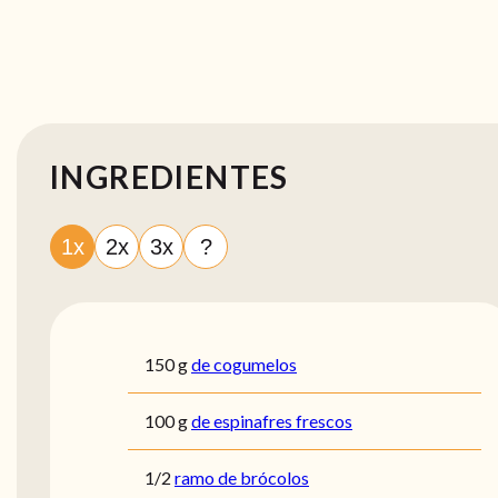
INGREDIENTES
1x
2x
3x
?
150
g
de cogumelos
100
g
de espinafres frescos
1/2
ramo de brócolos