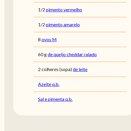
1/2
pimento vermelho
1/2
pimento amarelo
8
ovos M
60
g
de queijo cheddar ralado
2
colheres (sopa)
de leite
Azeite q.b.
Sal e pimenta q.b.