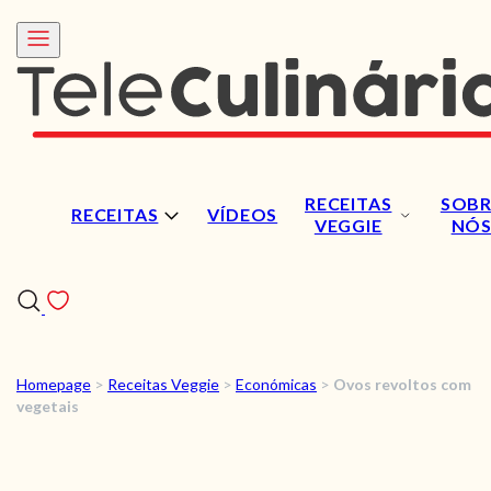
RECEITAS
SOBR
RECEITAS
VÍDEOS
VEGGIE
NÓ
Homepage
>
Receitas Veggie
>
Económicas
>
Ovos revoltos com
RECEITAS
vegetais
VÍDEOS