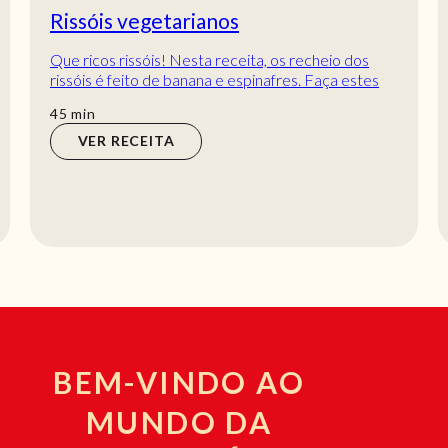
Rissóis vegetarianos
Que ricos rissóis! Nesta receita, os recheio dos
rissóis é feito de banana e espinafres. Faça estes
Rissóis vegetarianos e verá que esta com...
min
45
min
VER RECEITA
BEM-VINDO AO
MUNDO DA