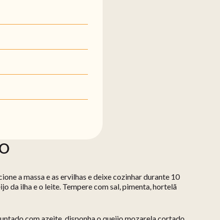
ÃO
ione a massa e as ervilhas e deixe cozinhar durante 10
ijo da ilha e o leite. Tempere com sal, pimenta, hortelã
 untado com azeite, disponha o queijo mozarela cortado