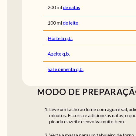
200
ml
de natas
100
ml
de leite
Hortelã q.b.
Azeite q.b.
Sal e pimenta q.b.
MODO DE PREPARAÇ
Leve um tacho ao lume com água e sal, adic
minutos. Escorra e adicione as natas, o que
picada e azeite e envolva muito bem.
Verta a massa para um tabuleiro de forno,