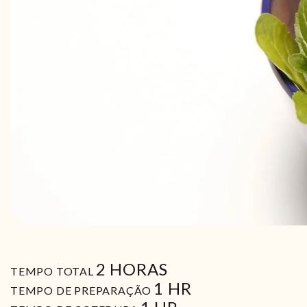
HORAS
2
HORAS
TEMPO TOTAL
HORA
1
HR
TEMPO DE PREPARAÇÃO
HORA