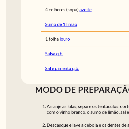
4 colheres (sopa)
azeite
Sumo de 1 limão
1 folha
louro
Salsa q.b.
Sal e pimenta q.b.
MODO DE PREPARAÇ
Arranje as lulas, separe os tentáculos, co
com o vinho branco, o sumo de limão, sal 
Descasque e lave a cebola e os dentes de 