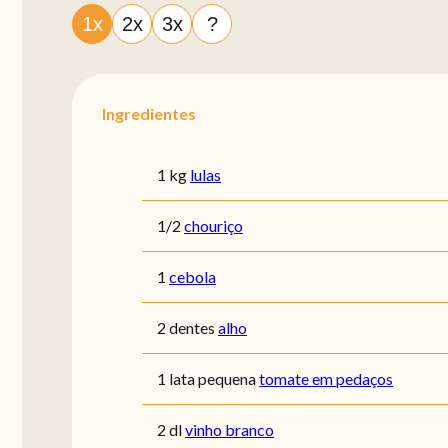
1x
2x
3x
?
Ingredientes
1 kg
lulas
1/2
chouriço
1
cebola
2 dentes
alho
1 lata pequena
tomate em pedaços
2 dl
vinho branco