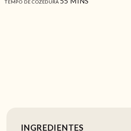
MIN
55
MINS
TEMPO DE COZEDURA
INGREDIENTES