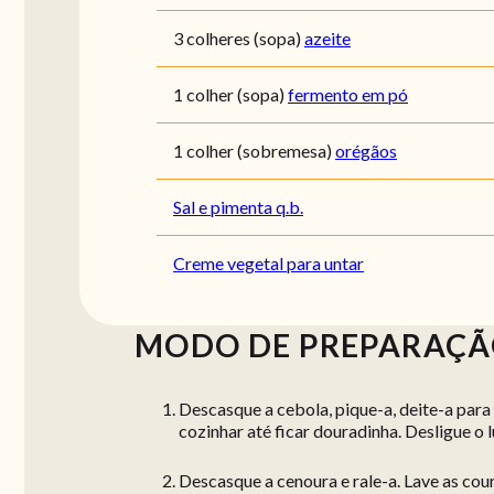
3 colheres (sopa)
azeite
1 colher (sopa)
fermento em pó
1 colher (sobremesa)
orégãos
Sal e pimenta q.b.
Creme vegetal para untar
MODO DE PREPARAÇ
Descasque a cebola, pique-a, deite-a para u
cozinhar até ficar douradinha. Desligue o 
Descasque a cenoura e rale-a. Lave as cou