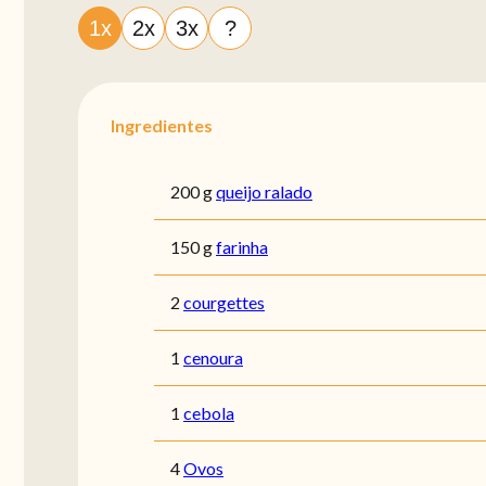
1x
2x
3x
?
Ingredientes
200 g
queijo ralado
150 g
farinha
2
courgettes
1
cenoura
1
cebola
4
Ovos