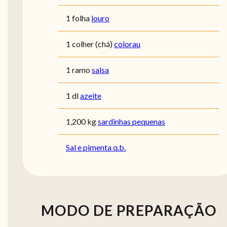
1 folha
louro
1 colher (chá)
colorau
1 ramo
salsa
1 dl
azeite
1,200 kg
sardinhas pequenas
Sal e pimenta q.b.
MODO DE PREPARAÇÃO