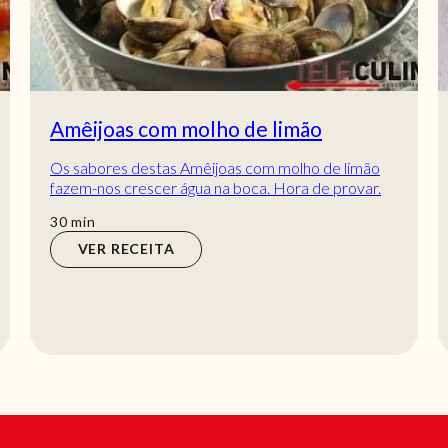
Amêijoas com molho de limão
Os sabores destas Amêijoas com molho de limão
fazem-nos crescer água na boca. Hora de provar.
Esta receita é tão mas tão boa que pode e deve...
min
30
min
VER RECEITA