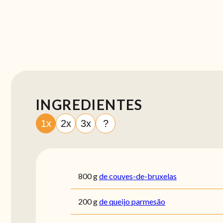
INGREDIENTES
1x
2x
3x
?
800
g
de couves-de-bruxelas
200
g
de queijo parmesão