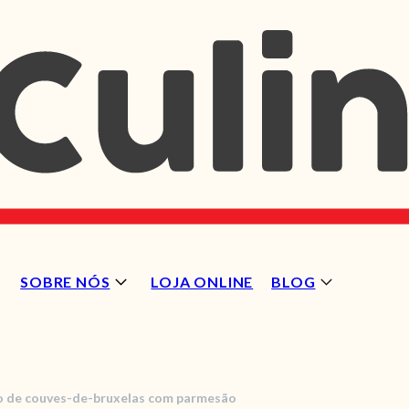
SOBRE NÓS
LOJA ONLINE
BLOG
o de couves-de-bruxelas com parmesão