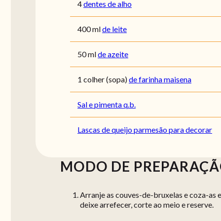
4
dentes de alho
400
ml
de leite
50
ml
de azeite
1
colher (sopa)
de farinha maisena
Sal e pimenta q.b.
Lascas de queijo parmesão para decorar
MODO DE PREPARAÇ
Arranje as couves-de-bruxelas e coza-as 
deixe arrefecer, corte ao meio e reserve.